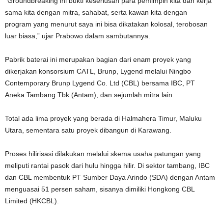
“Groundbreaking ini bukti keseriusan para pemimpin kita dan kerja
sama kita dengan mitra, sahabat, serta kawan kita dengan
program yang menurut saya ini bisa dikatakan kolosal, terobosan
luar biasa,” ujar Prabowo dalam sambutannya.
Pabrik baterai ini merupakan bagian dari enam proyek yang
dikerjakan konsorsium CATL, Brunp, Lygend melalui Ningbo
Contemporary Brunp Lygend Co. Ltd (CBL) bersama IBC, PT
Aneka Tambang Tbk (Antam), dan sejumlah mitra lain.
Total ada lima proyek yang berada di Halmahera Timur, Maluku
Utara, sementara satu proyek dibangun di Karawang.
Proses hilirisasi dilakukan melalui skema usaha patungan yang
meliputi rantai pasok dari hulu hingga hilir. Di sektor tambang, IBC
dan CBL membentuk PT Sumber Daya Arindo (SDA) dengan Antam
menguasai 51 persen saham, sisanya dimiliki Hongkong CBL
Limited (HKCBL).