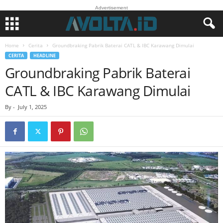
Advertisement
Home
Cerita
Groundbraking Pabrik Baterai CATL & IBC Karawang Dimulai
CERITA
HEADLINE
Groundbraking Pabrik Baterai
CATL & IBC Karawang Dimulai
By
-
July 1, 2025