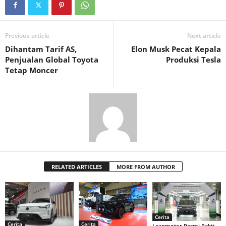
Previous article
Next article
Dihantam Tarif AS,
Elon Musk Pecat Kepala
Penjualan Global Toyota
Produksi Tesla
Tetap Moncer
RELATED ARTICLES
MORE FROM AUTHOR
Cerita
Cerita
Cerita
Leapmotor Resmi Rakit