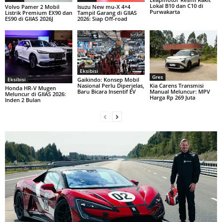
Lokal B10 dan C10 di
Volvo Pamer 2 Mobil
Isuzu New mu-X 4×4
Purwakarta
Listrik Premium EX90 dan
Tampil Garang di GIIAS
ES90 di GIIAS 2026J
2026: Siap Off-road
Eksibisi
Gres
Eksibisi
Gaikindo: Konsep Mobil
Kia Carens Transmisi
Nasional Perlu Diperjelas,
Honda HR-V Mugen
Manual Meluncur: MPV
Baru Bicara Insentif EV
Meluncur di GIIAS 2026:
Harga Rp 269 Juta
Inden 2 Bulan